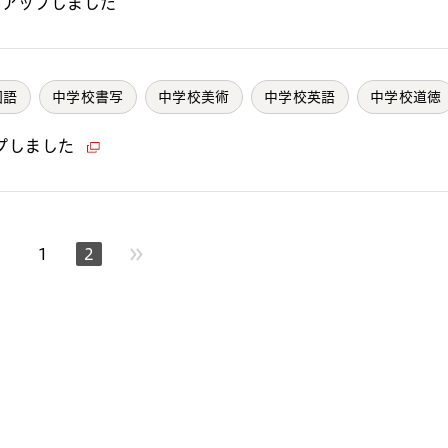
をアップしました
国語
中学校書写
中学校美術
中学校英語
中学校道徳
プしました
1
2
のページへ