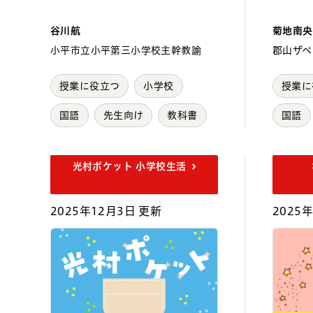
谷川航
菊地南央
小平市立小平第三小学校主幹教諭
郡山ザベ
授業に役立つ
小学校
授業に
国語
先生向け
教科書
国語
光村ポケット 小学校生活
2025年12月3日 更新
2025