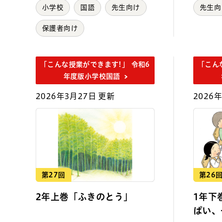
小学校
国語
先生向け
先生向
保護者向け
「こんな授業ができます!」 令和6
「こん
年度版小学校国語
2026年3月27日 更新
2026
第27回
第26
2年上巻「ふきのとう」
1年下
ぱい、