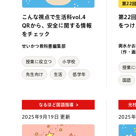
第22
こんな視点で生活科vol.4
第22
QRから、安全に関する情報
をつけ
をチェック
輿水かお
せいかつ教科書編集部
（作・画
授業に役立つ
小学校
授業に
先生向け
生活
低学年
国語
なるほど国語指導
光
2025年9月19日 更新
2025