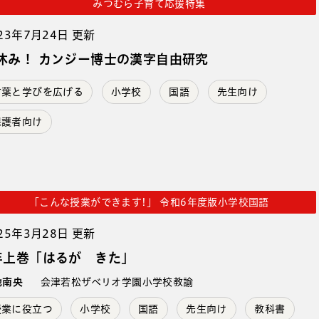
みつむら子育て応援特集
23年7月24日 更新
休み！ カンジー博士の漢字自由研究
言葉と学びを広げる
小学校
国語
先生向け
保護者向け
「こんな授業ができます!」 令和6年度版小学校国語
25年3月28日 更新
年上巻「はるが きた」
地南央
会津若松ザベリオ学園小学校教諭
授業に役立つ
小学校
国語
先生向け
教科書