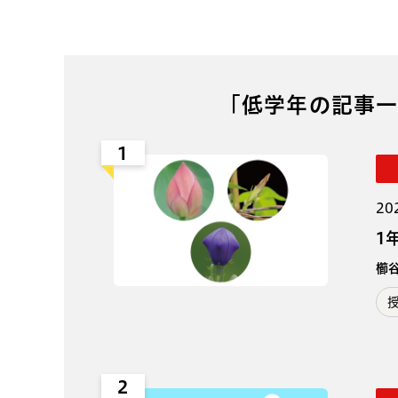
「低学年の記事一
1
20
1
櫛
2