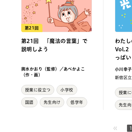
第21回
第21回 「魔法の言葉」で
わたし
説明しよう
Vol
っぱい
輿水かおり（監修）／あべかよこ
小川幸子
（作・画）
新宿区立
授業に役立つ
小学校
授業に
国語
先生向け
低学年
先生向