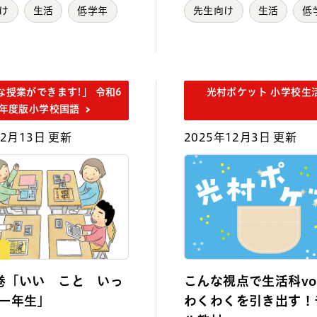
け
生活
低学年
先生向け
生活
低
な授業ができます!」 令和6
光村ポケット 小学校生
年度版小学校国語
年2月13日 更新
2025年12月3日 更新
回
巻「いい こと いっ
こんな視点で生活科vo
一年生」
わくわくを引き出す！