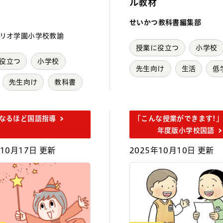
ル教材
せいかつ教科書編集部
リオ学園小学校教諭
授業に役立つ
小学校
役立つ
小学校
先生向け
生活
低
先生向け
教科書
なるほど国語指導
「こんな授業ができます!」
年度版小学校国語
年10月17日 更新
2025年10月10日 更新