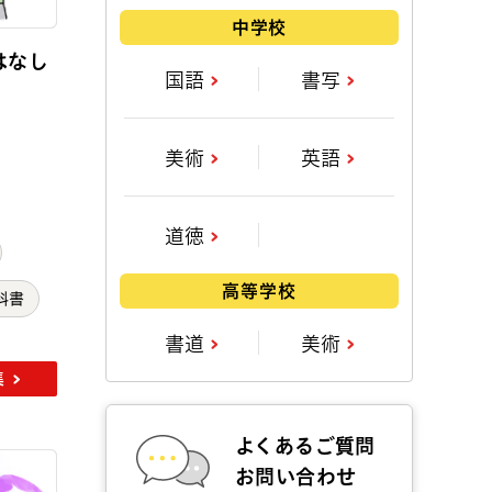
中学校
はなし
国語
書写
美術
英語
道徳
高等学校
科書
書道
美術
集
よくあるご質問
お問い合わせ