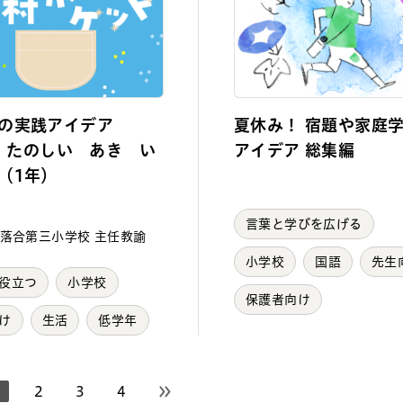
の実践アイデア
夏休み！ 宿題や家庭
.2 たのしい あき い
アイデア 総集編
（1年）
言葉と学びを広げる
落合第三小学校 主任教諭
小学校
国語
先生
役立つ
小学校
保護者向け
け
生活
低学年
1
2
3
4
次のページへ