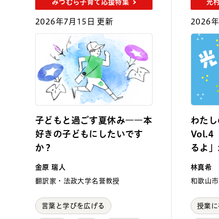
みつむら子育て応援特集
光
2026年7月15日 更新
2026
子どもと過ごす夏休み――本
わたし
好きの子どもにしたいです
Vol
か？
るよ」
学び（
金原 瑞人
林真希
翻訳家・法政大学名誉教授
和歌山市
言葉と学びを広げる
授業に