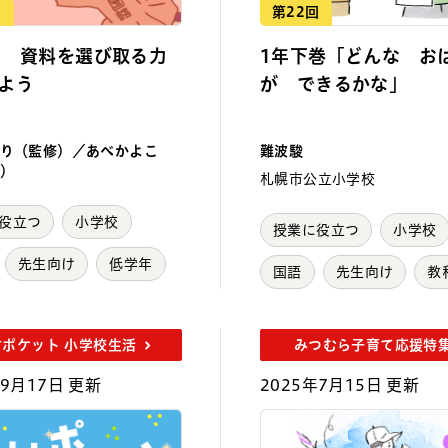
回
第22回
回 資料を選び取る力
1年下巻「どんな お
よう
が できるかな」
り（監修）／あべかよこ
難波駿
）
札幌市公立小学校
役立つ
小学校
授業に役立つ
小学校
先生向け
低学年
国語
先生向け
教
村ポケット 小学校生活
みつむら子育て応援特
年9月17日 更新
2025年7月15日 更新