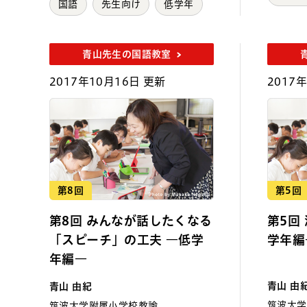
国語
先生向け
低学年
青山先生の国語教室
2017年10月16日 更新
2017
第8回
第5回
第8回 みんなが話したくなる
第5回
「スピーチ」の工夫 ―低学
学年編
年編―
青山 由
青山 由紀
筑波大学
筑波大学附属小学校教諭