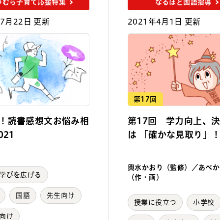
つむら子育て応援特集
なるほど国語指導
年7月22日 更新
2021年4月1日 更新
第17回
！読書感想文お悩み相
第17回 学力向上、
021
は 「確かな見取り」
輿水かおり（監修）／あべか
学びを広げる
（作・画）
国語
先生向け
授業に役立つ
小学校
向け