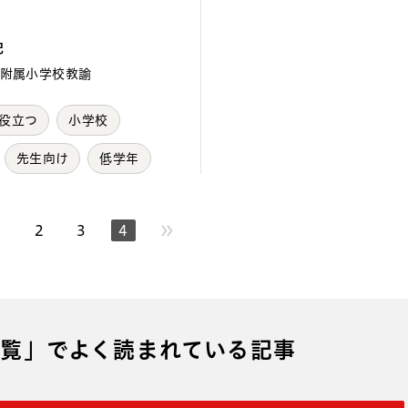
紀
附属小学校教諭
役立つ
小学校
先生向け
低学年
1
2
3
4
ージへ
覧」でよく読まれている記事