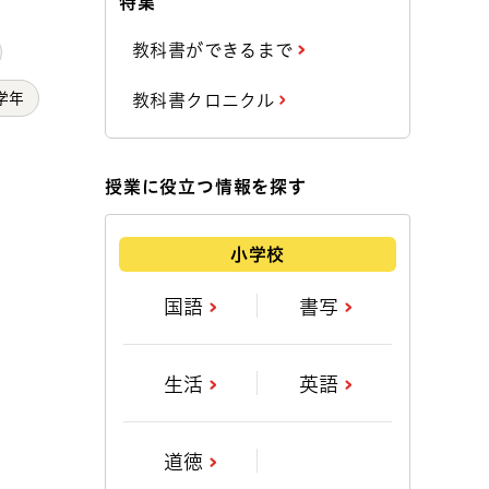
特集
教科書ができるまで
学年
教科書クロニクル
授業に役立つ情報を探す
小学校
国語
書写
生活
英語
道徳