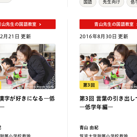
国語
先生向け
低
青山先生の国語教室
青山先生の国語教室
年2月21日 更新
2016年8月30日 更新
第3回
 漢字が好きになる―低
第3回 言葉の引き出し
―
―低学年編―
紀
青山 由紀
附属小学校教諭
筑波大学附属小学校教諭