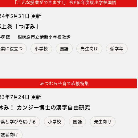
「こんな授業ができます!」 令和6年度版小学校国語
24年5月31日 更新
年上巻「つぼみ」
谷孝徳
相模原市立清新小学校教諭
授業に役立つ
小学校
国語
先生向け
低学年
みつむら子育て応援特集
23年7月24日 更新
休み！ カンジー博士の漢字自由研究
言葉と学びを広げる
小学校
国語
先生向け
保護者向け