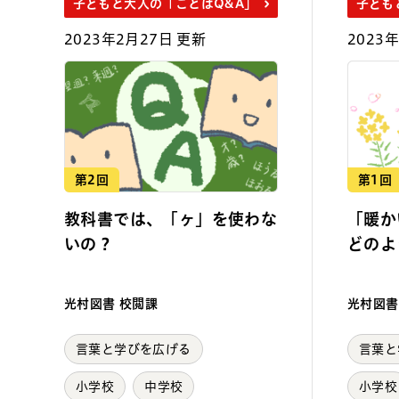
子どもと大人の「ことばQ&A」
子ども
2023年2月27日 更新
2023
第2回
第1回
教科書では、「ヶ」を使わな
「暖か
いの？
どのよ
光村図書 校閲課
光村図書
言葉と学びを広げる
言葉と
小学校
中学校
小学校