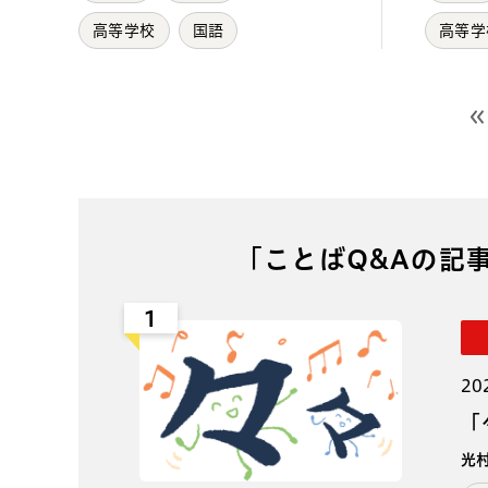
高等学校
国語
高等学
前
「ことばQ&Aの記
1
20
「
光