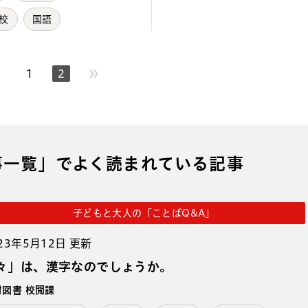
校
国語
1
2
のページへ
事一覧」でよく読まれている記事
子どもと大人の「ことばQ&A」
23年5月12日 更新
々」は、漢字なのでしょうか。
村図書 校閲課