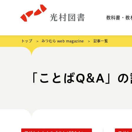
教科書・教
トップ
みつむら web magazine
記事一覧
「ことばQ&A」の