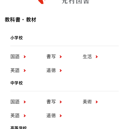
教科書・教材
小学校
国語
書写
生活
英語
道徳
中学校
国語
書写
美術
英語
道徳
高等学校