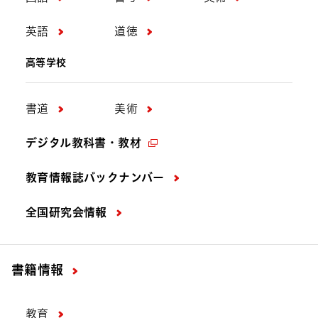
商品発売のお知らせ
英語
道徳
教科書以外の書籍に関するお知らせ
高等学校
文芸・教養
絵本・児童文学
書道
美術
飛ぶ教室の本
『ふでばこじいさん』（2026年9月
デジタル教科書・教材
10日発売予定）をアップしました
教育情報誌バックナンバー
全国研究会情報
2026年7月28日
ニュースリリース
中学校英語
書籍情報
英語授業お助けAIアプリ「TOC-
ME！assistant（トクミーアシスタン
ト）」に新機能！ スピーキングテス
教育