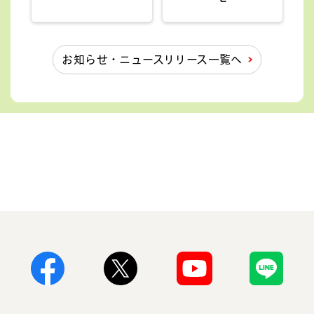
連載「みつむら〝ひと〟クローズアッ
プ」第5回「小学校国語教科書の表紙
を描く～嶽まいこ」をアップしまし
た
お知らせ・ニュースリリース一覧へ
2026年8月3日
更新のお知らせ
中学校道徳
小学校道徳
「『よりよく生きる』って、なんだろ
う。」第3回、第4回をアップしまし
た
2026年7月31日
Facebook
X
Youtube
Line