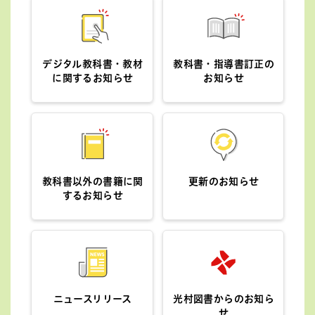
2026年8月5日
光村図書からのお知らせ
小学校国語
小学校書写
小学校生活
小学校英語
デジタル教科書・教材
教科書・指導書訂正の
に関するお知らせ
お知らせ
小学校道徳
中学校国語
中学校書写
中学校美術
中学校英語
中学校道徳
高等学校書道
高等学校美術
重要なお知らせ
教科書以外の書籍に関
更新のお知らせ
するお知らせ
夏期休業のお知らせ
2026年8月4日
更新のお知らせ
小学校国語
ニュースリリース
光村図書からのお知ら
せ