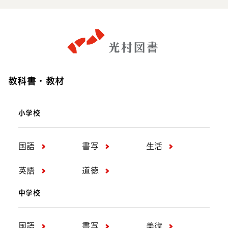
文芸・教養
商品発売のお知らせ
ニュースリリース
ベスト・エッセイ
この1年、最も人々の心を動かしたエ
ッセイがここに／『ベスト・エッセ
イ2026』発売！
教科書・教材
2026年7月31日
小学校
教科書以外の書籍に関するお知らせ
国語
書写
生活
文芸・教養
ベスト・エッセイ
英語
道徳
『ベスト・エッセイ2026』訂正のお
知らせ
中学校
2026年7月28日
国語
書写
美術