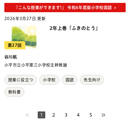
「こんな授業ができます!」 令和6年度版小学校国語
2026年3月27日 更新
2年上巻「ふきのとう」
第27回
谷川航
小平市立小平第三小学校主幹教諭
授業に役立つ
小学校
国語
先生向け
教科書
1
2
3
4
5
次のページへ