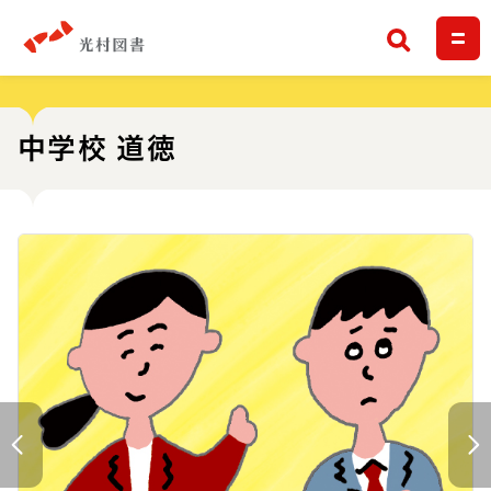
検索
中学校 道徳
前へ
次