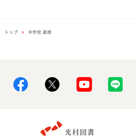
更新のお知らせ
中学校道徳
小学校道徳
「『よりよく生きる』って、なんだろ
う。」第3回、第4回をアップしました
トップ
中学校 道徳
2026年7月10日
更新のお知らせ
中学校道徳
連載「道徳科授業レポート」第11回をア
ップしました
Facebook
X
Youtube
Line
2026年6月12日
更新のお知らせ
中学校道徳
連載「道徳科授業レポート」第10回をア
ップしました