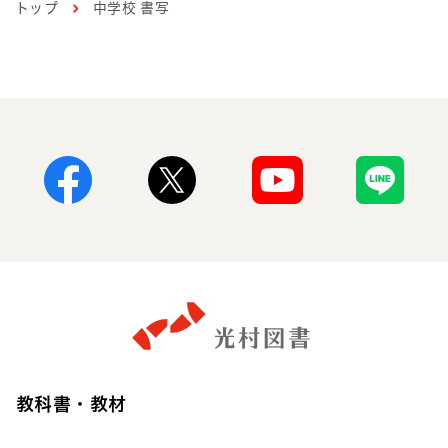
トップ
中学校 書写
2026年4月22日
更新のお知らせ
中学校美術
高等学校美術
小学校国語
小学校書写
小学校生活
小学校英語
小学校道徳
Facebook
X
Youtube
Line
中学校国語
中学校書写
中学校英語
中学校道徳
高等学校書道
教育情報誌「とことば」2号 特集「多様
性と言葉――さまざまなルーツ」の記事
をアップしました
教科書・教材
2026年4月16日