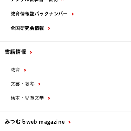
光村ポケット 中学校書写「『中学書写ス
タートブック』を新設しました！」をア
教育情報誌バックナンバー
ップしました
全国研究会情報
書籍情報
教育
文芸・教養
絵本・児童文学
みつむら
web magazine