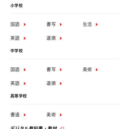
小学校
更新のお知らせ
小学校国語
小学校書写
小学校生活
小学校英語
小学校道徳
国語
書写
生活
中学校国語
中学校書写
中学校美術
英語
道徳
中学校英語
中学校道徳
高等学校書道
中学校
高等学校美術
連載「教科書づくりの現場から」の第5回
国語
書写
美術
「教科書の検査のひみつ」をアップしま
英語
道徳
した
高等学校
2026年4月7日
書道
美術
更新のお知らせ
中学校書写
デジタル教科書・教材