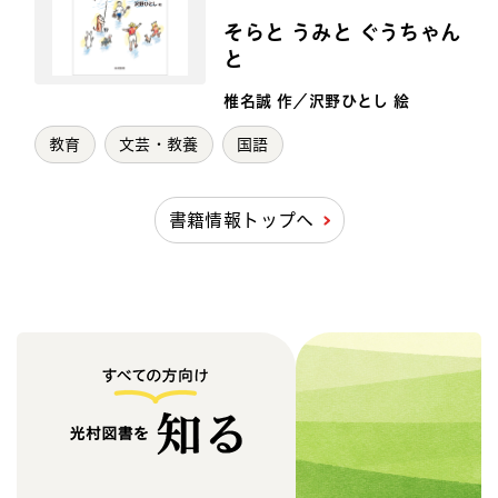
そらと うみと ぐうちゃん
と
椎名誠 作／沢野ひとし 絵
教育
文芸・教養
国語
書籍情報トップへ