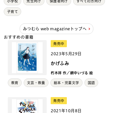
小学校
先生向け
保護者向け
すべての方向け
子育て
みつむら web magazineトップへ
おすすめの書籍
発売中
2023年5月29日
かげふみ
朽木祥 作／網中いづる 絵
教育
文芸・教養
絵本・児童文学
国語
発売中
2021年10月8日