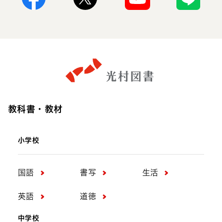
Facebook
X
Youtube
Line
2026年5月8日
更新のお知らせ
小学校国語
小学校書写
小学校生活
小学校英語
小学校道徳
中学校国語
中学校書写
中学校美術
教科書・教材
中学校英語
中学校道徳
高等学校書道
高等学校美術
小学校
連載「教科書づくりの現場から」の第6回
国語
書写
生活
「教科書の配送のひみつ」をアップしま
した
英語
道徳
中学校