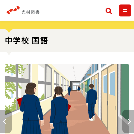
検索
中学校 国語
前へ
次