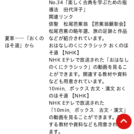
No.34「楽しく古典を学ぶための指
導法 田代洋子」
関連リンク
俳聖 松尾芭蕉翁 【芭蕉翁顕彰会】
松尾芭蕉の略年譜、旅の足跡と作品
夏草――「おくの
などが紹介されています。
ほそ道」から
おはなしのくにクラシック おくのほ
そ道 【NHK】
NHK Eテレで放送された「おはなし
のくにクラシック」の動画を見るこ
とができます。関連する教材や資料
なども用意されています。
10min．ボックス 古文・漢文 おく
のほそ道 【NHK】
NHK Eテレで放送された
「10min．ボックス 古文・漢文」
ペー
の動画を見ることができます。関連
する教材や資料なども用意されてい
ます。