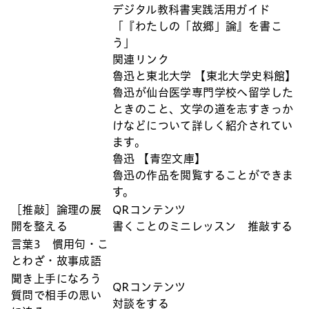
デジタル教科書実践活用ガイド
「『わたしの「故郷」論』を書こ
う」
関連リンク
魯迅と東北大学 【東北大学史料館】
魯迅が仙台医学専門学校へ留学した
ときのこと、文学の道を志すきっか
けなどについて詳しく紹介されてい
ます。
魯迅 【青空文庫】
魯迅の作品を閲覧することができま
す。
［推敲］論理の展
QRコンテンツ
開を整える
書くことのミニレッスン 推敲する
言葉3 慣用句・こ
とわざ・故事成語
聞き上手になろう
QRコンテンツ
質問で相手の思い
対談をする