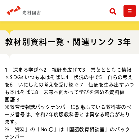
検索
教材別資料一覧・関連リンク 3年
1 深まる学びへ
2 視野を広げて
3 言葉とともに
情報
×SDGs
いつも本はそばに
4 状況の中で
5 自らの考え
を
6 いにしえの考えを受け継ぐ
7 価値を生み出す
いつ
も本はそばに
8 未来へ向かって
学びを深める
資料編
国語 3
※教育情報誌バックナンバーに記載している教科書のペ
ージ番号は、令和7年度版教科書とは異なる場合があり
ます。
※「資料」の「No.〇」は「国語教育相談室」のバック
ナンバー