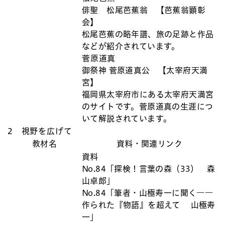
俳聖 松尾芭蕉翁 【芭蕉翁顕彰
会】
松尾芭蕉の略年譜、旅の足跡と作品
などが紹介されています。
菅原道真
御祭神 菅原道真公 【太宰府天満
宮】
福岡県太宰府市にある太宰府天満宮
のサイトです。菅原道真の生涯につ
いて解説されています。
2 視野を広げて
教材名
資料・関連リンク
資料
No.84「探検！言葉の森（33） 森
山卓郎」
No.84「筆者・山極寿一に聞く――
作られた『物語』を超えて 山極寿
一」