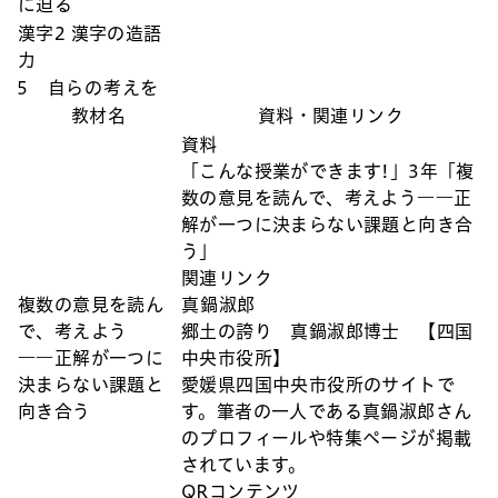
に迫る
漢字2 漢字の造語
力
5 自らの考えを
教材名
資料・関連リンク
資料
「こんな授業ができます!」3年「複
数の意見を読んで、考えよう――正
解が一つに決まらない課題と向き合
う」
関連リンク
複数の意見を読ん
真鍋淑郎
で、考えよう
郷土の誇り 真鍋淑郎博士 【四国
――正解が一つに
中央市役所】
決まらない課題と
愛媛県四国中央市役所のサイトで
向き合う
す。筆者の一人である真鍋淑郎さん
のプロフィールや特集ページが掲載
されています。
QRコンテンツ