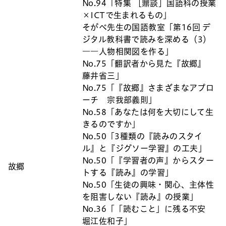
No.94「特集 ［鼎談］国語科の授業
×ICTで生まれるもの」
そがべ先生の国語教室「第16回 デ
ジタル教科書で読みを深める（3）
――人物相関図を作る」
No.75「翻訳者から見た『故郷』
藤井省三」
No.75「『故郷』さまざまなアプロ
ーチ 宗我部義則」
No.58「あなたは何を大切にして生
きるのですか」
No.50「3種類の『読みのスタイ
ル』と『ジグソー学習』の工夫」
No.50「『学習者の声』からスター
故郷
トする『読み』の学習」
No.50「生徒の興味・関心、主体性
を阻害しない『読み』の授業」
No.36「「読むこと」に残る不安
堀江佐和子」