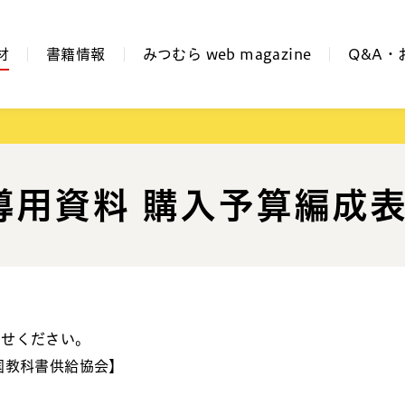
材
書籍情報
みつむら web magazine
Q&A・
導用資料 購入予算編成
わせください。
国教科書供給協会】