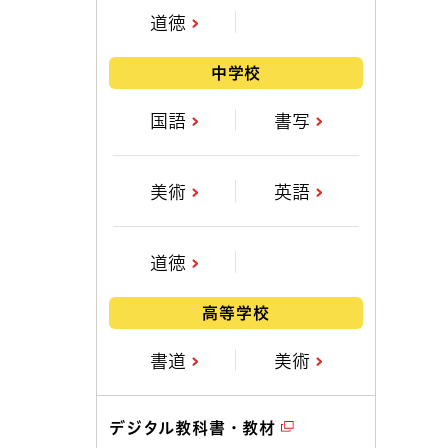
道徳
中学校
国語
書写
美術
英語
道徳
高等学校
書道
美術
デジタル教科書・教材