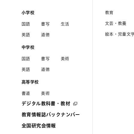
小学校
教育
文芸・教養
国語
書写
生活
絵本・児童文
英語
道徳
中学校
国語
書写
美術
英語
道徳
高等学校
書道
美術
デジタル教科書・教材
教育情報誌バックナンバー
全国研究会情報