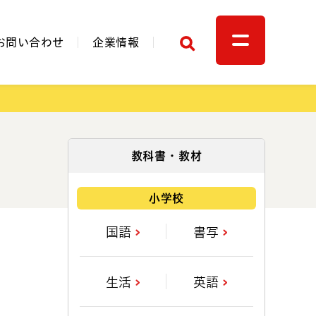
検索
お問い合わせ
企業情報
関連リンク
表
教科書・教材
小学校
国語
書写
生活
英語