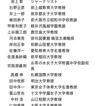
池上 彰
ジャーナリスト
石野正彦
前上越教育大学教授
井上一郎
前京都女子大学教授
植田恭子
前大阪市立昭和中学校教諭
甲斐利恵子
軽井沢風越学園教諭
上谷順三郎
鹿児島大学教授
河合章男
俳句図書館 鳴弦文庫館長
岸田正幸
和歌山信愛大学教授
佐藤洋一
愛知教育大学名誉教授
佐渡島紗織
前早稲田大学教授
お茶の水女子大学附属中学校副校
宗我部義則
長
高橋 伸
札幌国際大学教授
田中牧郎
明治大学教授
田中洋一
東京女子体育大学名誉教授
冨山哲也
十文字学園女子大学教授
中村 浩
山口短期大学教授
仁田義雄
大阪大学名誉教授