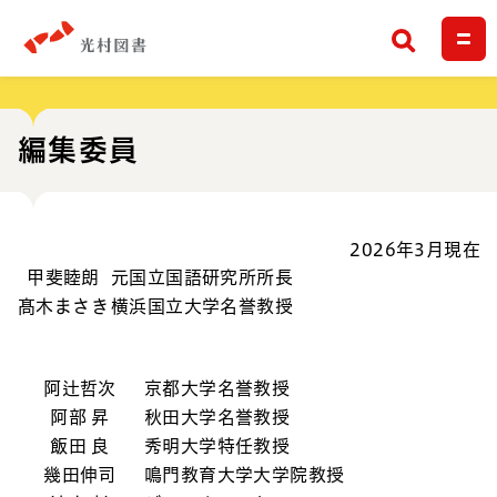
検索
編集委員
2026年3月現在
甲斐睦朗
元国立国語研究所所長
髙木まさき
横浜国立大学名誉教授
阿辻哲次
京都大学名誉教授
阿部 昇
秋田大学名誉教授
飯田 良
秀明大学特任教授
幾田伸司
鳴門教育大学大学院教授