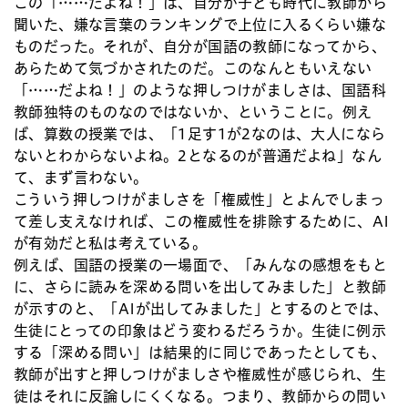
この「……だよね！」は、自分が子ども時代に教師から
聞いた、嫌な言葉のランキングで上位に入るくらい嫌な
ものだった。それが、自分が国語の教師になってから、
あらためて気づかされたのだ。このなんともいえない
「……だよね！」のような押しつけがましさは、国語科
教師独特のものなのではないか、ということに。例え
ば、算数の授業では、「1足す1が2なのは、大人になら
ないとわからないよね。2となるのが普通だよね」なん
て、まず言わない。
こういう押しつけがましさを「権威性」とよんでしまっ
て差し支えなければ、この権威性を排除するために、AI
が有効だと私は考えている。
例えば、国語の授業の一場面で、「みんなの感想をもと
に、さらに読みを深める問いを出してみました」と教師
が示すのと、「AIが出してみました」とするのとでは、
生徒にとっての印象はどう変わるだろうか。生徒に例示
する「深める問い」は結果的に同じであったとしても、
教師が出すと押しつけがましさや権威性が感じられ、生
徒はそれに反論しにくくなる。つまり、教師からの問い