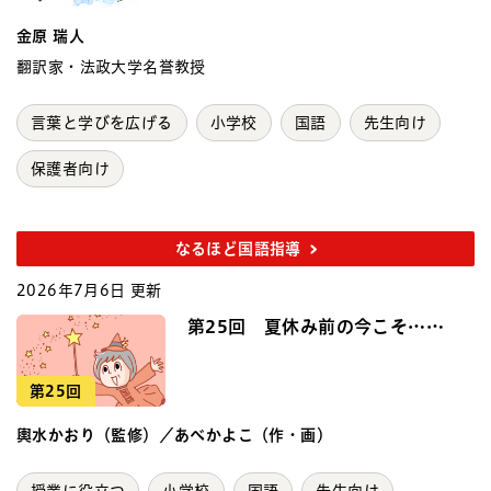
金原 瑞人
翻訳家・法政大学名誉教授
言葉と学びを広げる
小学校
国語
先生向け
保護者向け
なるほど国語指導
2026年7月6日 更新
第25回 夏休み前の今こそ……
第25回
輿水かおり（監修）／あべかよこ（作・画）
授業に役立つ
小学校
国語
先生向け