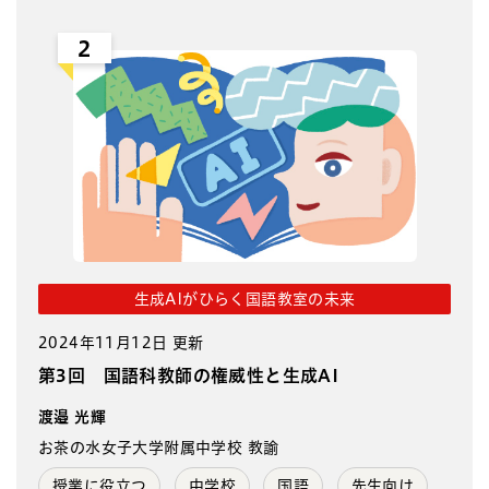
2
生成AIがひらく国語教室の未来
2024年11月12日 更新
第3回 国語科教師の権威性と生成AI
渡邉 光輝
お茶の水女子大学附属中学校 教諭
授業に役立つ
中学校
国語
先生向け