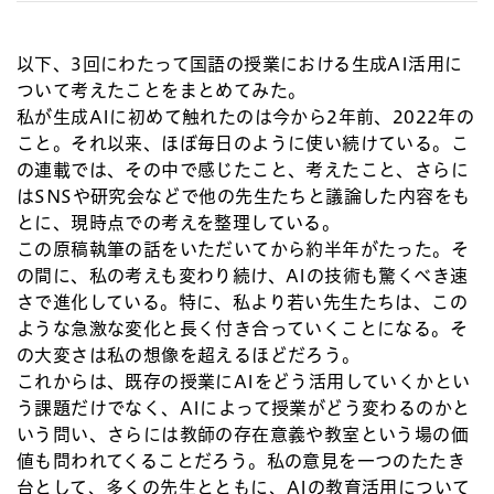
以下、3回にわたって国語の授業における生成AI活用に
ついて考えたことをまとめてみた。
私が生成AIに初めて触れたのは今から2年前、2022年の
こと。それ以来、ほぼ毎日のように使い続けている。こ
の連載では、その中で感じたこと、考えたこと、さらに
はSNSや研究会などで他の先生たちと議論した内容をも
とに、現時点での考えを整理している。
この原稿執筆の話をいただいてから約半年がたった。そ
の間に、私の考えも変わり続け、AIの技術も驚くべき速
さで進化している。特に、私より若い先生たちは、この
ような急激な変化と長く付き合っていくことになる。そ
の大変さは私の想像を超えるほどだろう。
これからは、既存の授業にAIをどう活用していくかとい
う課題だけでなく、AIによって授業がどう変わるのかと
いう問い、さらには教師の存在意義や教室という場の価
値も問われてくることだろう。私の意見を一つのたたき
台として、多くの先生とともに、AIの教育活用について