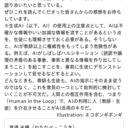
語り合いたいと思っている。
ぜひこれを読んでくださった皆さんからの感想をお待ち
しています。
※生成AI（以下、AI）の使用上の注意点として、AIは不
確かな情報やいい加減な情報を流すことがあるという点
を、生徒にも理解させておく必要がある。そうしない
と、AIが教師以上に権威性をもってしまう危険性があ
る。例えば、AIがしばしばハルシネーション（誤認や論
理の矛盾のある事象、事実と異なる情報を作り出してし
まうこと）を起こすことを、事前に生徒にデモンストレ
ーションして見せるなどするとよい。
どんなときも、教師も生徒も、AIの指示にそのまま従う
のではなく、これを意見の一つとして批判的に検討して
いくことが不可欠だ。人間との相互作用を含む、つまり
「Human in the Loop」で、AIの利用に人（教師・生
徒）を介在させることがAI活用のキモだ。
Illustration: ネコポンギポンギ
渡邉 光輝（わたなべ・こうき）