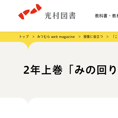
教科書・教
トップ
みつむら web magazine
授業に役立つ
「こ
2年上巻「みの回