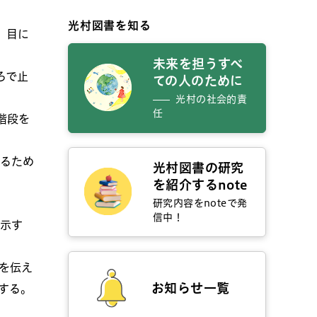
光村図書を知る
、目に
未来を担うすべ
ろで止
ての人のために
光村の社会的責
任
階段を
るため
光村図書の研究
を紹介するnote
研究内容をnoteで発
信中！
示す
を伝え
お知らせ一覧
する。