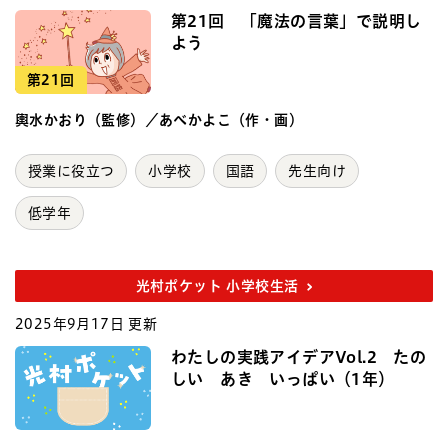
第21回 「魔法の言葉」で説明し
よう
第21回
輿水かおり（監修）／あべかよこ（作・画）
授業に役立つ
小学校
国語
先生向け
低学年
光村ポケット 小学校生活
2025年9月17日 更新
わたしの実践アイデアVol.2 たの
しい あき いっぱい（1年）