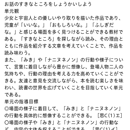
お話のすきなところをしょうかいしよう
単元観
少女と宇宙人との優しいやり取りを描いた作品であり、
児童が「いいな。」「おもしろいな。」「ふしぎだ
な。」と感じる場面を多く見つけることができる教材で
ある。「すきなところ」を探しながら読み、その理由と
ともに作品を紹介する文章を考えていくことで、作品を
読み味わう。
また、「みき」や「ナニヌネノン」の行動や様子につい
て、言葉に着目しながら豊かに想像し、登場人物二人の
気持ちや、行動の理由を考える力を高めていくことがで
きる。友達と意見を交流しながら、本を読む楽しさを味
わい、読書の世界を広げていくことを目指していく単元
である。
単元の指導目標
◎場面の様子に着目して、「みき」と「ナニヌネノン」
の行動を具体的に想像することができる。［思C(1)エ］
〇場面の様子や「みき」と「ナニヌネノン」の行動な
ど、内容の大体を捉えることができる。［思C(1)イ］