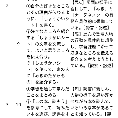
【思C】場面の様子に
2
①自分の好きなところ
着目して、「みき」と
とその理由が伝わるよ
「ナニヌネノン」の行
うに、「しょうかいシ
動を具体的に想像して
ート」を書く。
いる。[発言・記述]
②好きなところを紹介
【態】進んで登場人物
する「しょうかいシー
の行動を具体的に想像
9
ト」の文章を交流し
し、学習課題に沿って
て、よいと思うところ
好きなところを伝える
を伝え合う。
紹介文を考えようとし
※「しょうかいシー
ている。[観察・記述]
ト」を使って、家の人
に「みきのたからも
の」を紹介する。
①学習を通して学んだ
【知】読書に親しみ、
ことをまとめる。
人物の様子を思い浮か
②「この本、読もう」
べながら本を読んで、
3
10
を参考にして、読みた
いろいろな本があるこ
い本を選び、読書をす
とを知っている。[観