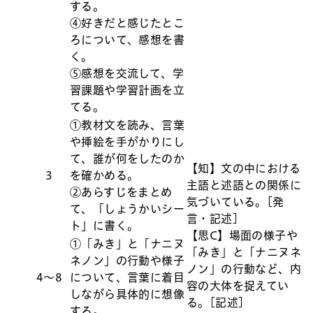
する。
④好きだと感じたとこ
ろについて、感想を書
く。
⑤感想を交流して、学
習課題や学習計画を立
てる。
①教材文を読み、言葉
や挿絵を手がかりにし
て、誰が何をしたのか
【知】文の中における
3
を確かめる。
主語と述語との関係に
②あらすじをまとめ
気づいている。[発
て、「しょうかいシー
言・記述]
ト」に書く。
【思C】場面の様子や
①「みき」と「ナニヌ
「みき」と「ナニヌネ
ネノン」の行動や様子
ノン」の行動など、内
4〜8
について、言葉に着目
容の大体を捉えてい
しながら具体的に想像
る。[記述]
する。