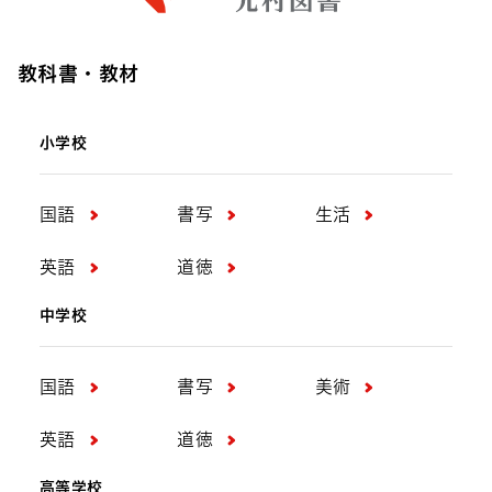
教科書・教材
小学校
国語
書写
生活
英語
道徳
中学校
国語
書写
美術
英語
道徳
高等学校