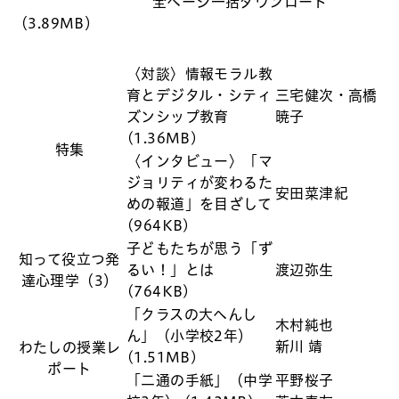
全ページ一括ダウンロード
（3.89MB）
〈対談〉情報モラル教
育とデジタル・シティ
三宅健次・高橋
ズンシップ教育
暁子
(1.36MB)
特集
〈インタビュー〉「マ
ジョリティが変わるた
安田菜津紀
めの報道」を目ざして
(964KB)
子どもたちが思う「ず
知って役立つ発
るい！」とは
渡辺弥生
達心理学（3）
(764KB)
「クラスの大へんし
木村純也
ん」（小学校2年）
新川 靖
わたしの授業レ
(1.51MB)
ポート
「二通の手紙」（中学
平野桜子