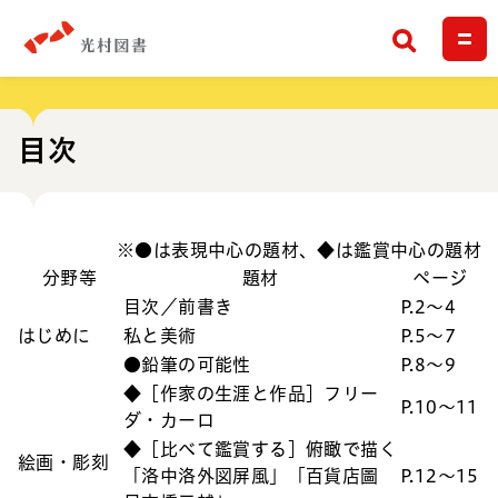
検索
目次
※●は表現中心の題材、◆は鑑賞中心の題材
分野等
題材
ページ
目次／前書き
P.2〜4
はじめに
私と美術
P.5〜7
●鉛筆の可能性
P.8〜9
◆［作家の生涯と作品］フリー
P.10〜11
ダ・カーロ
◆［比べて鑑賞する］俯瞰で描く
絵画・彫刻
「洛中洛外図屏風」「百貨店圖
P.12〜15