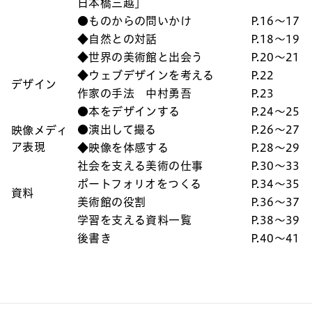
日本橋三越」
●ものからの問いかけ
P.16〜17
◆自然との対話
P.18〜19
◆世界の美術館と出会う
P.20〜21
◆ウェブデザインを考える
P.22
デザイン
作家の手法 中村勇吾
P.23
●本をデザインする
P.24〜25
●演出して撮る
P.26〜27
映像メディ
ア表現
◆映像を体感する
P.28〜29
社会を支える美術の仕事
P.30〜33
ポートフォリオをつくる
P.34〜35
資料
美術館の役割
P.36〜37
学習を支える資料一覧
P.38〜39
後書き
P.40〜41