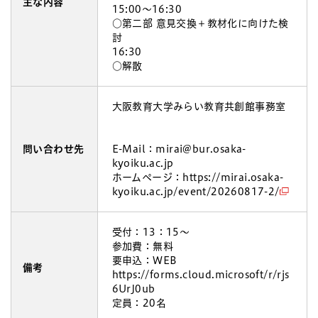
主な内容
15:00～16:30
○第二部 意見交換＋教材化に向けた検
討
16:30
○解散
大阪教育大学みらい教育共創館事務室
問い合わせ先
E-Mail：mirai@bur.osaka-
kyoiku.ac.jp
ホームページ：
https://mirai.osaka-
kyoiku.ac.jp/event/20260817-2/
受付：13：15～
参加費：無料
要申込：WEB
備考
https://forms.cloud.microsoft/r/rjs
6UrJ0ub
定員：20名