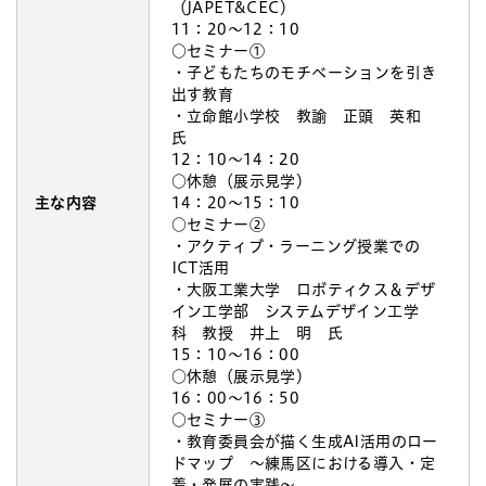
（JAPET&CEC）
11：20～12：10
○セミナー①
・子どもたちのモチベーションを引き
出す教育
・立命館小学校 教諭 正頭 英和
氏
12：10～14：20
○休憩（展示見学）
主な内容
14：20～15：10
○セミナー②
・アクティブ・ラーニング授業での
ICT活用
・大阪工業大学 ロボティクス＆デザ
イン工学部 システムデザイン工学
科 教授 井上 明 氏
15：10～16：00
○休憩（展示見学）
16：00～16：50
○セミナー③
・教育委員会が描く生成AI活用のロー
ドマップ ～練馬区における導入・定
着・発展の実践～