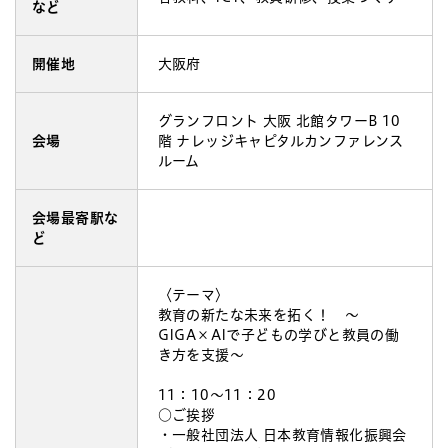
など
開催地
大阪府
グランフロント 大阪 北館タワーB 10
会場
階 ナレッジキャピタルカンファレンス
ルーム
会場最寄駅な
ど
〈テーマ〉
教育の新たな未来を拓く！ ～
GIGA×AIで子どもの学びと教員の働
き方を支援～
11：10～11：20
○ご挨拶
・一般社団法人 日本教育情報化振興会