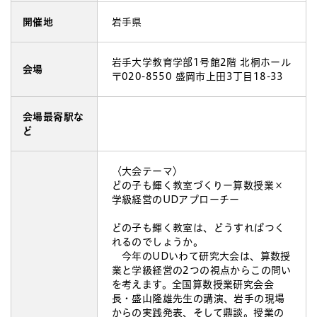
開催地
岩手県
岩手大学教育学部1号館2階 北桐ホール
会場
〒020-8550 盛岡市上田3丁目18-33
会場最寄駅な
ど
〈大会テーマ〉
どの子も輝く教室づくりー算数授業×
学級経営のUDアプローチー
どの子も輝く教室は、どうすればつく
れるのでしょうか。
今年のUDいわて研究大会は、算数授
業と学級経営の2つの視点からこの問い
を考えます。全国算数授業研究会会
長・盛山隆雄先生の講演、岩手の現場
からの実践発表、そして鼎談。授業の