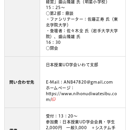
経営」盛山隆雄 氏（明星小学校）
15：25～
○第2部：鼎談
・ファシリテーター：佐藤正寿 氏（東
北学院大学）
・登壇者：佐々木全 氏（岩手大学大学
院）、盛山隆雄 氏
16：30
○閉会
日本授業UD学会いわて支部
問い合わせ先
E-Mail：ANB47820@gmail.com
ホームページ：
https://www.nihonudiwatesibu.co
m/
受付：13：20～
参加費：日本授業UD学会会員・学生
2,000円 一般3,000 ＋システム手