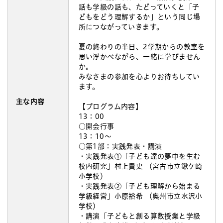
話も学級の話も、たどっていくと「子
どもをどう理解するか」という同じ場
所につながっていきます。
夏の終わりの半日、2学期からの教室を
思い浮かべながら、一緒に学びません
か。
みなさまの参加を心よりお待ちしてい
ます。
主な内容
【プログラム内容】
13：00
○開会行事
13：10～
○第1部：実践発表・講演
・実践発表①「子ども達の夢中を生む
校内研究」村上貴史 （宮古市立鍬ケ崎
小学校）
・実践発表②「子ども理解から始まる
学級経営」小原裕希 （奥州市立水沢小
学校）
・講演「子どもと創る算数授業と学級