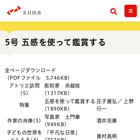
検索
5号 五感を使って鑑賞する
全ページダウンロード
（PDFファイル 5,746KB)
アトリエ訪問
彫刻家 舟越桂
(5)
(1317KB)
五感を使って鑑賞する
庄子展弘／ 上野
特集
(1890KB)
行一
写真家 土門拳
作家の肖像(5)
酒井忠康
(949KB)
子どもの世界を
「平凡な日常」
奥村高明
とらえる(4)
(757KB)