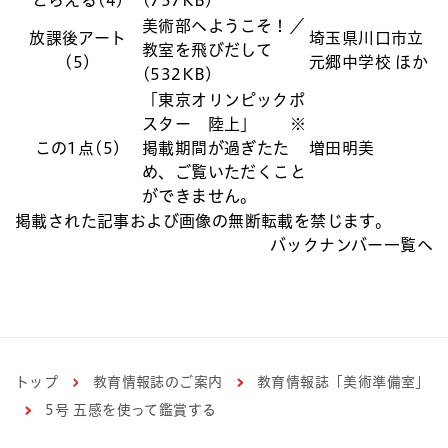
美術部へようこそ！／
放課後アート
埼玉県川口市立
教室を飛びだして
(5)
元郷中学校 ほか
(532KB)
「東京オリンピックポ
スター 陸上」 ※
この1点(5)
掲載期間が過ぎたた
増田明美
め、ご覧いただくこと
ができません。
掲載された記事および画像の無断転載を禁じます。
バックナンバー一覧へ
トップ
教育情報誌のご案内
教育情報誌「美術準備室」
5号 五感を使って鑑賞する