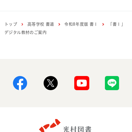
トップ
高等学校 書道
令和8年度版 書Ⅰ
「書Ⅰ」
デジタル教材のご案内
Facebook
X
Youtube
Line