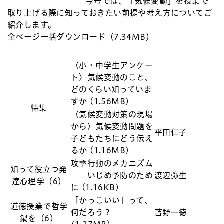
今号では、「気候変動」を授業で
取り上げる際に知っておきたい前提や考え方についてご
紹介します。
全ページ一括ダウンロード（7.34MB）
〈小・中学生アンケー
ト〉気候変動のこと、
どのくらい知っていま
すか (1.56MB)
特集
〈気候変動対策の現場
から〉気候変動問題を
平田仁子
子どもたちにどう伝え
るか (1.16MB)
攻撃行動のメカニズム
知って役立つ発
――いじめ予防のため
渡辺弥生
達心理学（6）
に (1.16KB)
「かっこいい」って、
道徳授業で哲学
何だろう？
苫野一徳
鍋を（6）