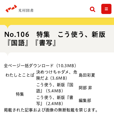
検索
No.106 特集 こう使う、新版
『国語』『書写』
全ページ一括ダウンロード（10.3MB）
決めつけちゃダメ、危
わたしとことば
島田彩夏
険だよ (3.6MB)
こう使う、新版『国
阿部 昇
語』 (5.4MB)
特集
こう使う、新版『書
編集部
写』 (2.4MB)
掲載された記事および画像の無断転載を禁じます。