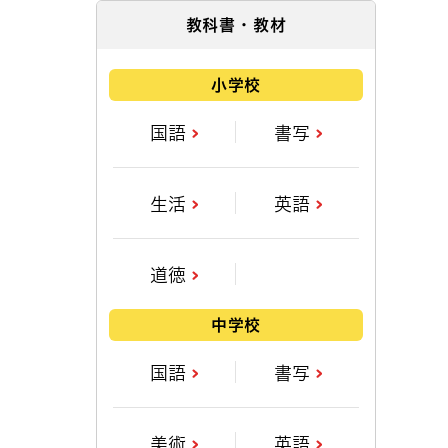
教科書・教材
小学校
国語
書写
生活
英語
道徳
中学校
国語
書写
美術
英語