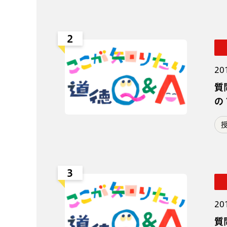
2
20
質
の
3
20
質