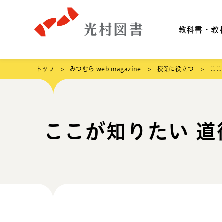
教科書・教
トップ
みつむら web magazine
授業に役立つ
ここ
ここが知りたい 道