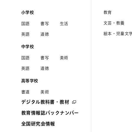
小学校
教育
文芸・教養
国語
書写
生活
絵本・児童文
英語
道徳
中学校
国語
書写
美術
英語
道徳
高等学校
書道
美術
デジタル教科書・教材
教育情報誌バックナンバー
全国研究会情報