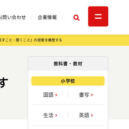
検索
お問い合わせ
企業情報
話すこと・聞くこと』の授業を構想する
関連リンク
教科書・教材
す
小学校
国語
書写
生活
英語