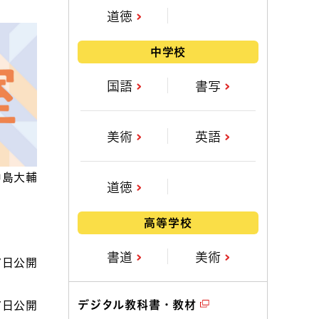
道徳
中学校
国語
書写
美術
英語
中島大輔
道徳
高等学校
書道
美術
7日公開
デジタル教科書・教材
7日公開