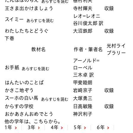
植村利夫
あらすじを読む
王さま出かけましょう
寺村輝夫
収録
レオ=レオニ
スイミー
あらすじを読む
谷川俊太郎 訳
わたしたちとどうぐ
大沼鉄郎
収録
下巻
光村ライ
教材名
作者・筆者名
ブラリー
アーノルド=
お手紙
ローベル
あらすじを読む
三木卓 訳
はんたいのことば
甲斐睦朗
かさこ地ぞう
岩崎京子
収録
スーホの白い馬
大塚勇三
あらすじを読む
からすの学校
日高敏隆
収録
おかあさんおめでとう
神沢利子
他の学年は、こちらから。
1年
3年
4年
5年
6年