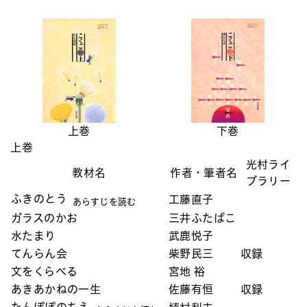
上巻
下巻
上巻
光村ライ
教材名
作者・筆者名
ブラリー
ふきのとう
工藤直子
あらすじを読む
ガラスのかお
三井ふたばこ
水たまり
武鹿悦子
てんらん会
柴野民三
収録
文をくらべる
宮地 裕
あきあかねの一生
佐藤有恒
収録
たんぽぽのちえ