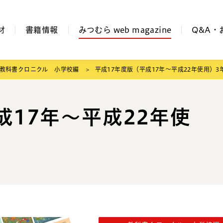
材
書籍情報
みつむら web magazine
Q&A・
教科書クロニクル 小学校編
平成17年度版（平成17年～平成22年使用）3
成17年～平成22年使