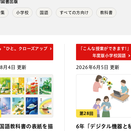
村図書出版
特集
小学校
国語
すべての方向け
教科書
ら〝ひと〟クローズアップ
「こんな授業ができます!」
年度版小学校国語
年8月4日 更新
2026年6月5日 更新
第28回
国語教科書の表紙を描
6年「デジタル機器と