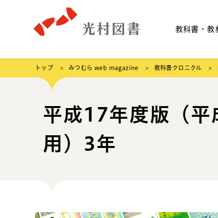
教科書・教
トップ
みつむら web magazine
教科書クロニクル
平成17年度版（平
用）3年