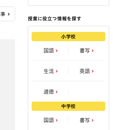
記事
授業に役立つ情報を探す
小学校
国語
書写
生活
英語
道徳
中学校
国語
書写