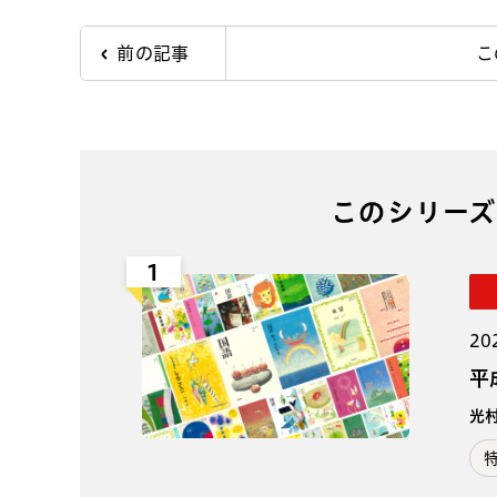
前の記事
こ
このシリーズ
1
20
平
光