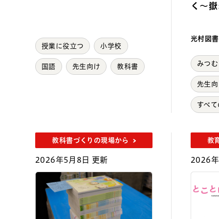
く～嶽
光村図書
授業に役立つ
小学校
みつむ
国語
先生向け
教科書
先生向
すべて
教科書づくりの現場から
教
2026年5月8日 更新
2026