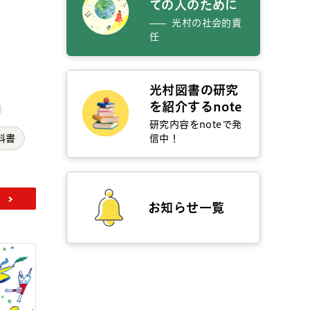
ての人のために
光村の社会的責
任
光村図書の研究
を紹介するnote
研究内容をnoteで発
信中！
科書
」
お知らせ一覧