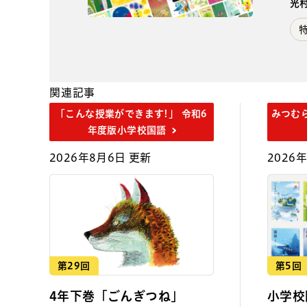
光
関連記事
「こんな授業ができます!」 令和6
みつむ
年度版小学校国語
2026年8月6日 更新
2026
第29回
第5回
4年下巻「ごんぎつね」
小学校