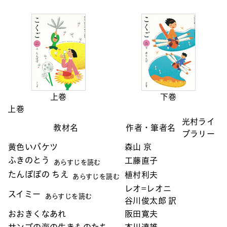
上巻
下巻
上巻
光村ライ
教材名
作者・筆者名
ブラリー
黄色いバケツ
森山 京
ふきのとう
工藤直子
あらすじを読む
たんぽぽの ちえ
植村利夫
あらすじを読む
レオ=レオニ
スイミー
あらすじを読む
谷川俊太郎 訳
おおきくなあれ
阪田寛夫
サンゴの海の生きものたち
本川達雄