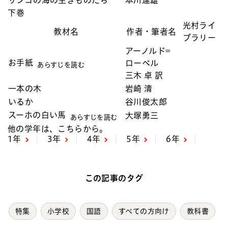
下巻
光村ライ
教材名
作者・筆者名
ブラリー
アーノルド=
お手紙
ローベル
あらすじを読む
三木 卓 訳
一本の木
岩崎 清
いるか
谷川俊太郎
スーホの白い馬
大塚勇三
あらすじを読む
他の学年は、こちらから。
1年
3年
4年
5年
6年
この記事のタグ
特集
小学校
国語
すべての方向け
教科書