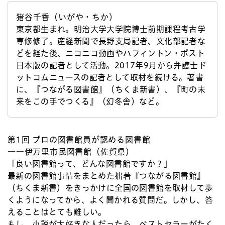
猪谷千香（いがや・ちか）
東京都生まれ。明治大学大学院博士前期課程考古学
専修修了。産経新聞で長野支局記者、文化部記者な
どを経た後、ニコニコ動画やハフィントン・ポスト
日本版の記者として活動。2017年9月から弁護士ド
ットコムニュースの記者として取材を続ける。著書
に、『つながる図書館』（ちくま新書）、『町の未
来をこの手でつくる』（幻冬舎）など。
第1回
プロの図書館員が認める図書館
――伊万里市民図書館（佐賀県）
「良い図書館って、どんな図書館ですか？」
最新の図書館事情をまとめた拙著『つながる図書館』
（ちくま新書）をきっかけに全国の図書館を取材して歩
くようになってから、よく聞かれる質問だ。しかし、答
えることはとても難しい。
もし、小説が大好きな人だったら、ベストセラーがたく