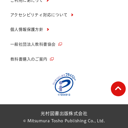
ご利用にあたって
アクセシビリティ対応について
個人情報保護方針
一般社団法人教科書協会
教科書購入のご案内
ペー
光村図書出版株式会社
© Mitsumura Tosho Publishing Co., Ltd.