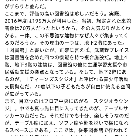
がずらりと並んだ。
ここまで、評価の高い図書館は珍しいだろう。実際、
2016年度は195万人が利用した。当初、想定された来館
者数は70万人だったというから、その人気ぶりがよくわ
かる。一体、この不思議な建物になぜ人々が集まってく
るのだろうか。その理由の一つは、地下2階にあった。
「図書館」と書いたが、正確に言えば、武蔵野プレイス
は図書館を含めた四つの機能を持つ複合施設だ。地上4
階、地下3階の建物は、図書館の他に生涯学習支援や市
民活動支援の拠点となっている。そして、地下2階にあ
るのが、「ティーンズスタジオ」と呼ばれる青少年活動
支援拠点だ。20歳以下の子どもたちが自由に使える空間
が広がっている。
まず、目立つのはフロア中央に広がる「スタジオラウン
ジ」。中でも真っ先に目に入ってきたのが、テーブルサ
ッカーの台だった。それだけでも十分、楽しそうなのだ
が、テーブル席に加え、ソファ席や靴を脱いで横になれ
るスペースまである。ここでは、従来図書館で行われて