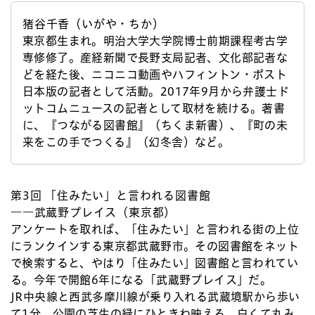
猪谷千香（いがや・ちか）
東京都生まれ。明治大学大学院博士前期課程考古学
専修修了。産経新聞で長野支局記者、文化部記者な
どを経た後、ニコニコ動画やハフィントン・ポスト
日本版の記者として活動。2017年9月から弁護士ド
ットコムニュースの記者として取材を続ける。著書
に、『つながる図書館』（ちくま新書）、『町の未
来をこの手でつくる』（幻冬舎）など。
第3回
「住みたい」と言われる図書館
――武蔵野プレイス（東京都）
アンケートを取れば、「住みたい」と言われる街の上位
にランクインする東京都武蔵野市。その図書館をネット
で検索すると、やはり「住みたい」図書館と言われてい
る。今年で開館6年になる「武蔵野プレイス」だ。
JR中央線と西武多摩川線が乗り入れる武蔵境駅から歩い
て1分。公園の芝生の緑にひときわ映える、白くて丸み