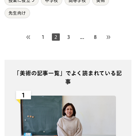
授業に役立つ
中学校
高等学校
美術
先生向け
1
2
3
...
8
前のページへ
次のページ
「美術の記事一覧」でよく読まれている記
事
1