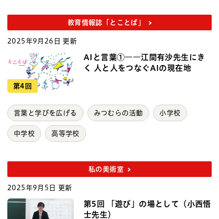
教育情報誌「とことば」
2025年9月26日 更新
AIと言葉①――江間有沙先生にき
く 人と人をつなぐAIの現在地
第4回
言葉と学びを広げる
みつむらの活動
小学校
中学校
高等学校
私の美術室
2025年9月5日 更新
第5回 「遊び」の場として（小西悟
士先生）