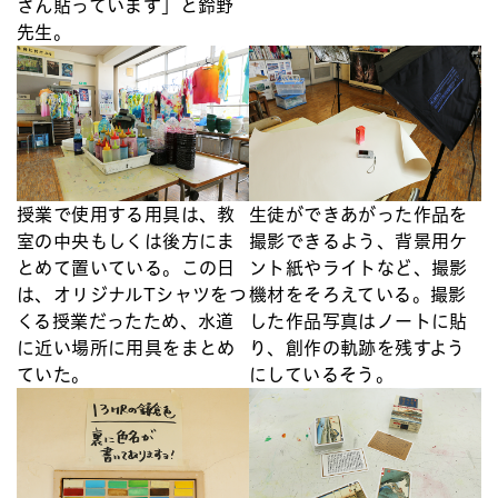
さん貼っています」と鈴野
先生。
授業で使用する用具は、教
生徒ができあがった作品を
室の中央もしくは後方にま
撮影できるよう、背景用ケ
とめて置いている。この日
ント紙やライトなど、撮影
は、オリジナルTシャツをつ
機材をそろえている。撮影
くる授業だったため、水道
した作品写真はノートに貼
に近い場所に用具をまとめ
り、創作の軌跡を残すよう
ていた。
にしているそう。