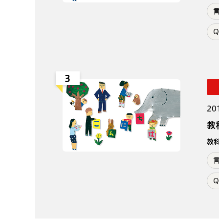
Q
3
20
教
教
Q