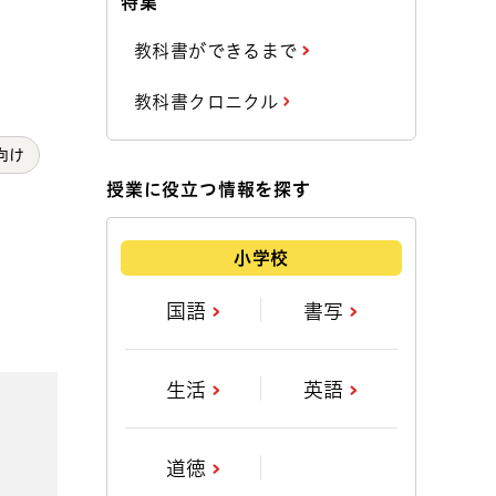
特集
教科書ができるまで
教科書クロニクル
向け
授業に役立つ情報を探す
小学校
国語
書写
生活
英語
道徳