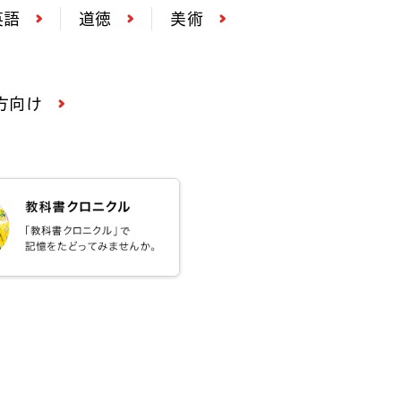
英語
道徳
美術
方向け