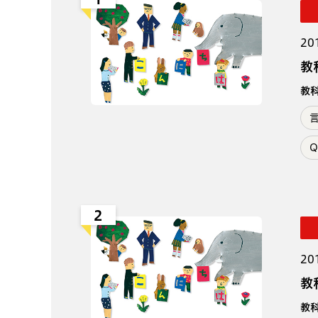
20
教
教
Q
2
20
教
教