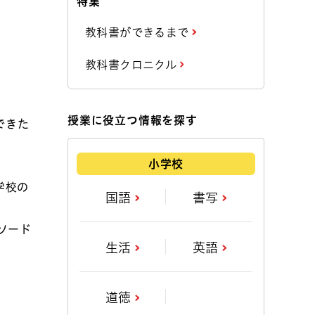
特集
教科書ができるまで
教科書クロニクル
授業に役立つ情報を探す
できた
小学校
学校の
国語
書写
ソード
生活
英語
道徳