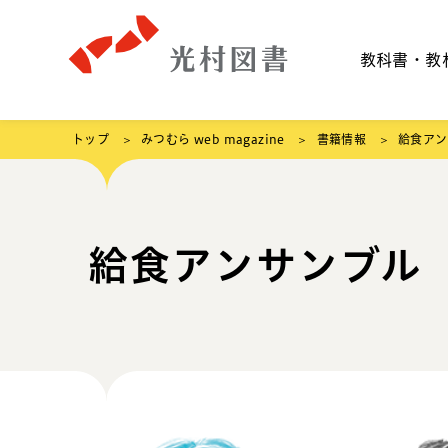
教科書・教
トップ
みつむら web magazine
書籍情報
給食アン
給食アンサンブル