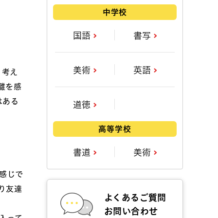
中学校
国語
書写
美術
英語
う考え
離を感
はある
道徳
高等学校
書道
美術
感じで
り友達
よくあるご質問
お問い合わせ
入って