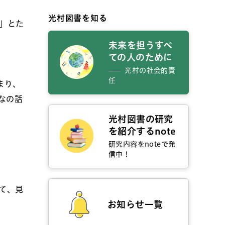
光村図書を知る
」とた
未来を担うすべ
ての人のために
光村の社会的責
任
まり、
なの話
光村図書の研究
を紹介するnote
研究内容をnoteで発
信中！
て、見
お知らせ一覧