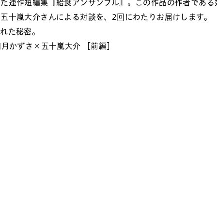
いた連作短編集『給食アンサンブル』。この作品の作者である
五十嵐大介さんによる対談を、2回にわたりお届けします。
られた秘密。
如月かずさ×五十嵐大介 ［前編］