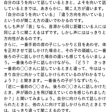
自分のほうを向いて話しているときと、よそを向いて話
しているときでは、あきらかに、聞こえ方が違います。
「自分のほうを向いている」「違う方向を向いている」
というのが聞こえ方の違いでわかるのです。
もしも声が「音」なら、音源から同じ距離にいる人には
同じように聞こえるはずです。しかし声にははっきりと
方向性があるのです。
さらに、一番手前の席の子にしっかりと目をあわせ、体
を正対させて話しかけた場合と、その子の頭越しに一番
後ろの子に話しかけた場合の違いも感じてもらいましょ
う。一番後ろの子に話しかけながら、「どう？ さっき
一番前の○○さんに話しているときと違って、今ははっ
きり自分に向かって話しかけられているのがわかるでし
ょう？」と聞きます。一番後ろの子がうなずいたら、
「逆に一番前の○○さん、後ろの○○さんに話しかけた
とき、声が頭の上を飛び越えていくのを感じられました
か？」と聞いてみましょう。自分に向けられて話しかけ
られたときと、他の人に向けて話しかけられたときとで
は、はっきり違って聞こえるのです。