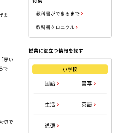
特集
教科書ができるまで
げま
教科書クロニクル
授業に役立つ情報を探す
「厚い
ろで
小学校
国語
書写
生活
英語
大切で
道徳