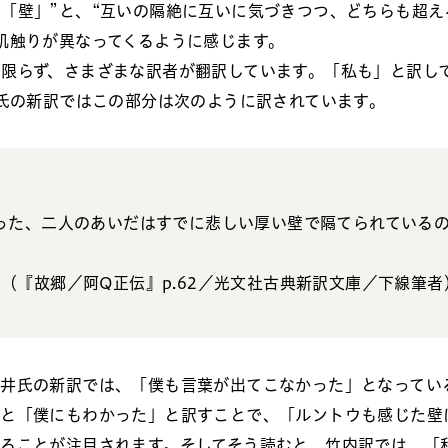
「壁」”と、“互いの隔絶に互いに気づきつつ、どちらも超え
肌触りが異なってくるように感じます。
限らず、さまざまな訳者が翻訳しています。「私も」と訳し
三氏の新訳ではこの部分は次のように訳されています。
った、二人のあいだは
すでに
悲しい厚い壁で隔てられている
（『故郷／阿Q正伝』p.62／光文社古典新訳文庫／下線筆者
藤井氏の新訳では、「僕も言葉が出てこなかった」となってい
」と「
僕にも
わかった」と訳すことで、「ルントウも感じた壁
ることが注目されます。そしてそう読むと、竹内訳では、「