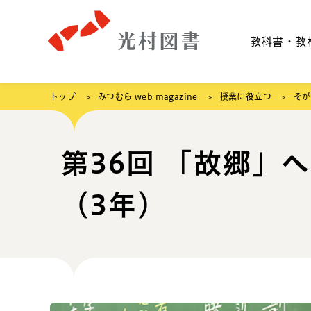
教科書・教
トップ
みつむら web magazine
授業に役立つ
そが
第36回 「故郷」
（3年）