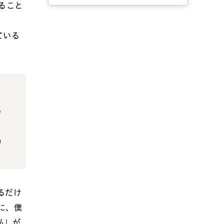
ること
ている
の
）
るだけ
に、僕
私」が