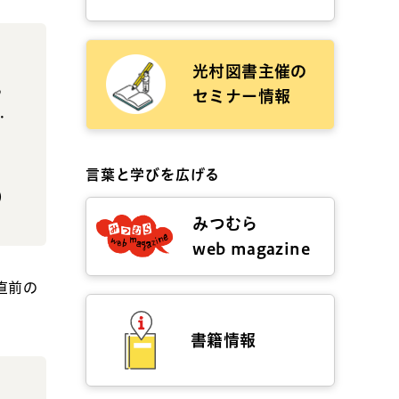
光村図書主催の
ろ
セミナー情報
…
」
言葉と学びを広げる
）
みつむら
web magazine
直前の
書籍情報