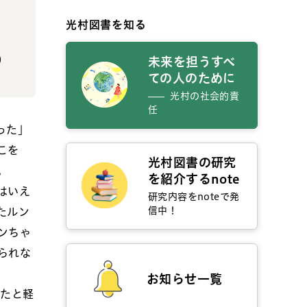
光村図書を知る
）
未来を担うすべ
ての人のために
光村の社会的責
任
った」
こを
光村図書の研究
。
を紹介するnote
はいえ
研究内容をnoteで発
信中！
たルン
ンちゃ
られな
お知らせ一覧
ったと軽