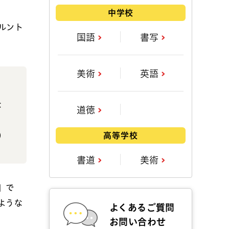
中学校
ルント
国語
書写
美術
英語
な
道徳
）
高等学校
書道
美術
」で
ような
よくあるご質問
お問い合わせ