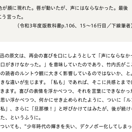
色が顔に現れた。唇が動いたが、
声にはならなかった
。最後
こう言った。
（令和3年度版教科書p.106、15～16行目／下線筆者
迅の原文は、再会の喜びを口にしようとして「声にならなか
も
口がきけなかった。」を意味していたのであり、竹内氏がこ
本の読者のルントウ観に大きく影響しているのではないか、と
大きな違いが生じます。「私も」であれば、そこに共感とまで
てきます。喜びの表情を浮かべつつ、それを言葉にできなかっ
と思い浮かべつつ、何かにせき止められたように、ついに「ル
「私」、さらに「旦那様！」と呼びかけてはみたが、後が続け
った、というふうに。
ついても、“少年時代の輝きを失い、デクノボー化してしま