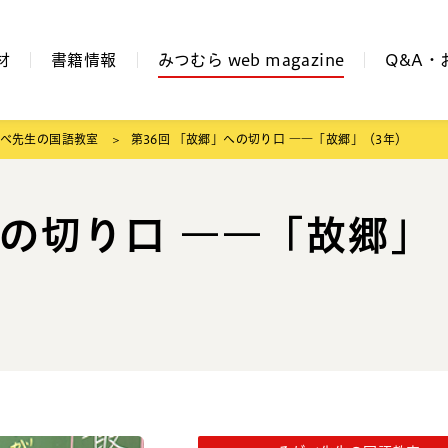
材
書籍情報
みつむら web magazine
Q&A・
べ先生の国語教室
第36回 「故郷」への切り口 ――「故郷」（3年）
への切り口 ――「故郷」