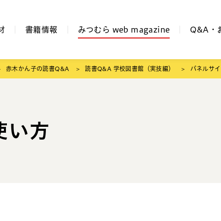
材
書籍情報
みつむら web magazine
Q&A・
赤木かん子の読書Q&A
読書Q&A 学校図書館（実技編）
パネルサイ
使い方