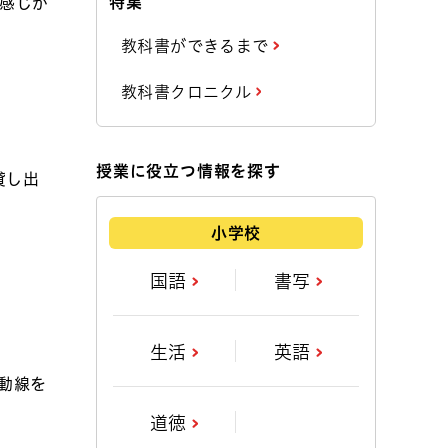
特集
、感じが
教科書ができるまで
教科書クロニクル
授業に役立つ情報を探す
貸し出
小学校
国語
書写
生活
英語
動線を
道徳