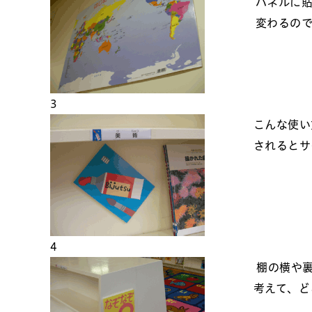
パネルに貼
変わるの
3
こんな使い
されるとサ
4
棚の横や裏
考えて、ど