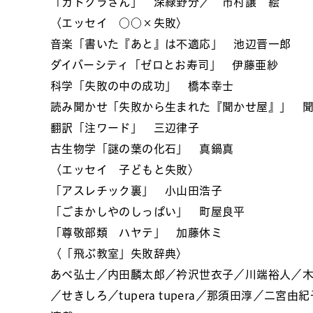
「カドクラさん」 深緑野分／ 市村譲 絵
〈エッセイ ○○×失敗〉
音楽「書いた『あと』は不適応」 池辺晋一郎
ダイバーシティ「ゼロとお寿司」 伊藤亜紗
科学「失敗の中の成功」 橋本幸士
読み聞かせ「失敗から生まれた『聞かせ屋』」 
翻訳「注ワード」 三辺律子
古生物学「謎の葉の化石」 真鍋真
〈エッセイ 子どもと失敗〉
「アスレチック裏」 小山田浩子
「ごまかしやのしっぱい」 町屋良平
「尊敬部類 ハヤテ」 加藤休ミ
〈「飛ぶ教室」失敗辞典〉
あべ弘士／内田麟太郎／衿沢世衣子／川端裕人／
／せきしろ／tupera tupera／那須田淳／二宮由