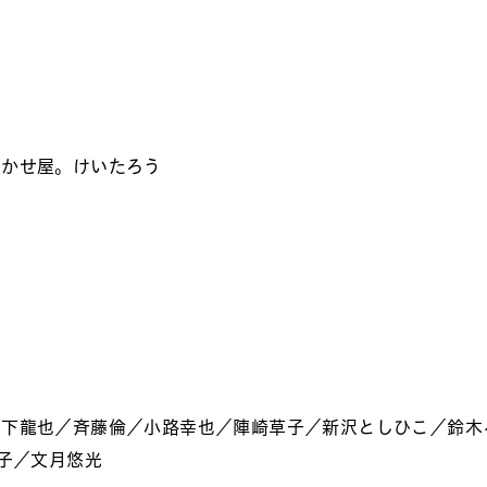
聞かせ屋。けいたろう
木下龍也／斉藤倫／小路幸也／陣崎草子／新沢としひこ／鈴木
紀子／文月悠光