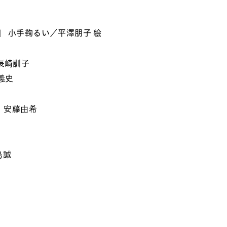
 小手鞠るい／平澤朋子 絵
長崎訓子
義史
〉安藤由希
島誠