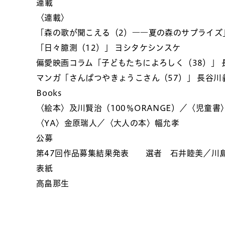
連載
〈連載〉
「森の歌が聞こえる（2）――夏の森のサプライズ」
「日々臆測（12）」 ヨシタケシンスケ
偏愛映画コラム「子どもたちによろしく（38）」 
マンガ「さんぱつやきょうこさん（57）」 長谷川
Books
〈絵本〉及川賢治（100％ORANGE）／〈児童書
〈YA〉金原瑞人／〈大人の本〉幅允孝
公募
第47回作品募集結果発表 選者 石井睦美／川
表紙
高畠那生