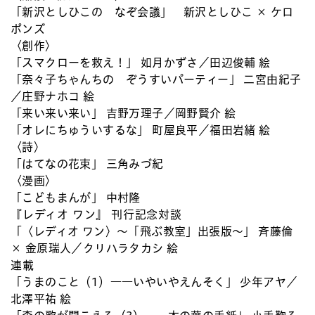
「新沢としひこの なぞ会議」 新沢としひこ × ケロ
ポンズ
〈創作〉
「スマクローを救え！」 如月かずさ／田辺俊輔 絵
「奈々子ちゃんちの ぞうすいパーティー」 二宮由紀子
／庄野ナホコ 絵
「来い来い来い」 吉野万理子／岡野賢介 絵
「オレにちゅういするな」 町屋良平／福田岩緒 絵
〈詩〉
「はてなの花束」 三角みづ紀
〈漫画〉
「こどもまんが」 中村隆
『レディオ ワン』 刊行記念対談
「〈レディオ ワン〉～「飛ぶ教室」出張版～」 斉藤倫
× 金原瑞人／クリハラタカシ 絵
連載
「うまのこと（1）――いやいやえんそく」 少年アヤ／
北澤平祐 絵