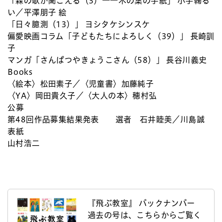
「森の歌が聞こえる（3）――木の葉の手紙」 小手鞠る
い／平澤朋子 絵
「日々臆測（13）」 ヨシタケシンスケ
偏愛映画コラム「子どもたちによろしく（39）」 長崎訓
子
マンガ「さんぱつやきょうこさん（58）」 長谷川義史
Books
〈絵本〉松田素子／〈児童書〉加藤純子
〈YA〉岡田貴久子／〈大人の本〉穂村弘
公募
第48回作品募集結果発表 選者 石井睦美／川島誠
表紙
山村浩二
『飛ぶ教室』 バックナンバー
過去の号は、こちらからご覧く