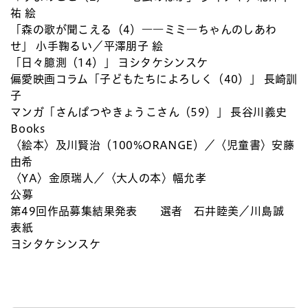
祐 絵
「森の歌が聞こえる（4）――ミミ―ちゃんのしあわ
せ」 小手鞠るい／平澤朋子 絵
「日々臆測（14）」 ヨシタケシンスケ
偏愛映画コラム「子どもたちによろしく（40）」 長崎訓
子
マンガ「さんぱつやきょうこさん（59）」 長谷川義史
Books
〈絵本〉及川賢治（100%ORANGE）／〈児童書〉安藤
由希
〈YA〉金原瑞人／〈大人の本〉幅允孝
公募
第49回作品募集結果発表 選者 石井睦美／川島誠
表紙
ヨシタケシンスケ