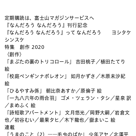
定期購読は、富士山マガジンサービスへ
『なんだろう なんだろう』刊行記念
『なんだろう なんだろう』って なんだろう ヨシタケ
シンスケ
特集 創作 2020
〈創作〉
「まぶたの裏のトリコロール」 吉田桃子／植田たてり
絵
「校庭ペンギンナポレオン」 如月かずさ／木原未沙紀
絵
「ひるやすみ係」 朝比奈あすか／原倫子 絵
「一九八六年の雨合羽」 ゴメ・ツェラン・タシ／星泉 訳
／まめふく 絵
「詩短歌アパートメント」 文月悠光／岡野大嗣／岩倉文
也／初谷むい／最果タヒ／木下龍也／嶽まいこ 絵
連載
「うまのこと（2）――毛虫のばか」 少年アヤ／北澤平