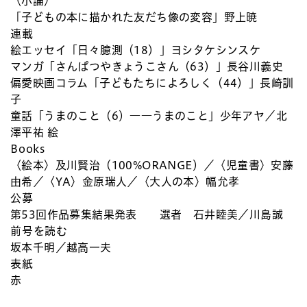
〈小論〉
「子どもの本に描かれた友だち像の変容」野上暁
連載
絵エッセイ「日々臆測（18）」ヨシタケシンスケ
マンガ「さんぱつやきょうこさん（63）」長谷川義史
偏愛映画コラム「子どもたちによろしく（44）」長崎訓
子
童話「うまのこと（6）――うまのこと」少年アヤ／北
澤平祐 絵
Books
〈絵本〉及川賢治（100%ORANGE）／〈児童書〉安藤
由希／〈YA〉金原瑞人／〈大人の本〉幅允孝
公募
第53回作品募集結果発表 選者 石井睦美／川島誠
前号を読む
坂本千明／越高一夫
表紙
赤