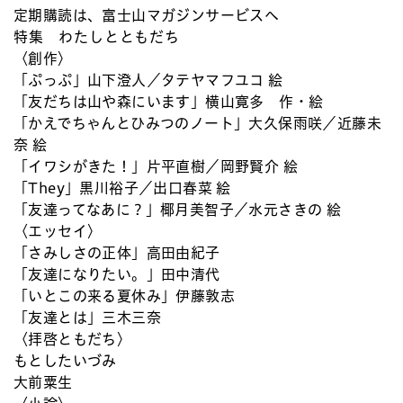
定期購読は、富士山マガジンサービスへ
特集 わたしとともだち
〈創作〉
「ぷっぷ」山下澄人／タテヤマフユコ 絵
「友だちは山や森にいます」横山寛多 作・絵
「かえでちゃんとひみつのノート」大久保雨咲／近藤未
奈 絵
「イワシがきた！」片平直樹／岡野賢介 絵
「They」黒川裕子／出口春菜 絵
「友達ってなあに？」椰月美智子／水元さきの 絵
〈エッセイ〉
「さみしさの正体」高田由紀子
「友達になりたい。」田中清代
「いとこの来る夏休み」伊藤敦志
「友達とは」三木三奈
〈拝啓ともだち〉
もとしたいづみ
大前粟生