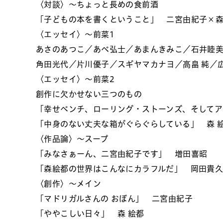
〈対談〉～ちょっと長めの食前酒
「子どもの本を書くということ」 二宮由紀子×森
〈エッセイ〉～前菜1
あさのあつこ／あべ弘士／あまんきみこ／石井睦美
角田光代／片川優子／スギヤマカナヨ／高畠 純／
〈エッセイ〉～前菜2
創作に欠かせない三つのもの
「幸せベンチ、ローリング・ストーンズ、そしてア
「中身のない丈夫な箱がぐらぐらしている」 森 
〈作品論〉～スープ
「みなさぁーん、二宮由紀子です」 増田喜昭
「森絵都の世界はこんなにカラフルだ」 岡田貴
〈創作〉～メイン
「マドリガルさんの おぼん」 二宮由紀子
「ややこしい日々」 森 絵都