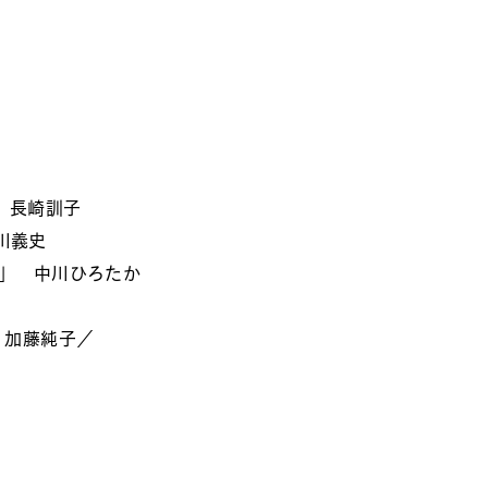
 長崎訓子
川義史
巻」 中川ひろたか
〉加藤純子／