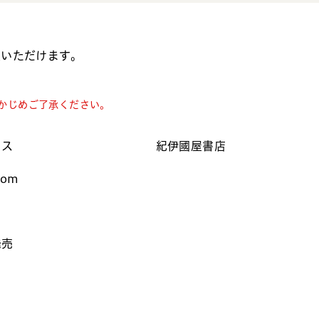
入いただけます。
かじめご了承ください。
クス
紀伊國屋書店
com
発売
）