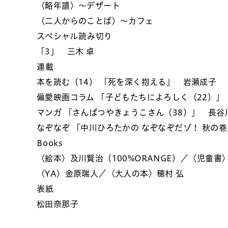
〈略年譜〉～デザート
〈二人からのことば〉～カフェ
スペシャル読み切り
「3」 三木 卓
連載
本を読む（14） 「死を深く抱える」 岩瀬成子
偏愛映画コラム 「子どもたちによろしく（22）」
マンガ 「さんぱつやきょうこさん（38）」 長谷
なぞなぞ 「中川ひろたかの なぞなぞだゾ！ 秋の
Books
〈絵本〉及川賢治（100%ORANGE）／〈児童書
〈YA〉金原瑞人／〈大人の本〉穂村 弘
表紙
松田奈那子