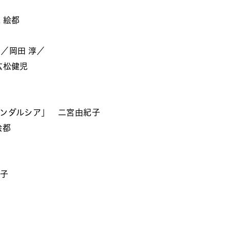
 絵都
／岡田 淳／
広松健児
ンダルシア」 二宮由紀子
絵都
久子