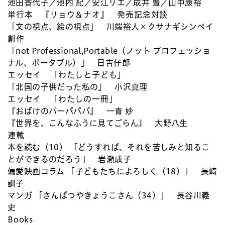
池田香代子／池内 紀／安江リエ／成井 豊／山中康裕
単行本 『リョウ＆ナオ』 発売記念対談
「文の視点、絵の視点」 川端裕人×クサナギシンペイ
創作
「not Professional,Portable（ノット プロフェッショ
ナル、ポータブル）」 日吉仔郎
エッセイ 「わたしと子ども」
「北国の子供だった私の」 小沢真理
エッセイ 「わたしの一冊」
『おばけのバーバパパ』 一青 妙
『世界を、こんなふうに見てごらん』 大野八生
連載
本を読む（10） 「どうすれば、それを苦しみと知るこ
とができるのだろう」 岩瀬成子
偏愛映画コラム 「子どもたちによろしく（18）」 長崎
訓子
マンガ 「さんぱつやきょうこさん（34）」 長谷川義
史
Books