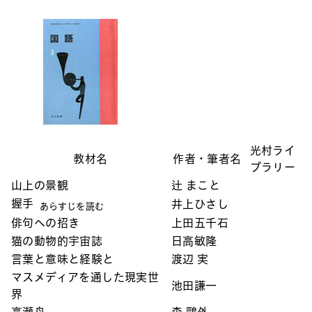
光村ライ
教材名
作者・筆者名
ブラリー
山上の景観
辻 まこと
握手
井上ひさし
あらすじを読む
俳句への招き
上田五千石
猫の動物的宇宙誌
日高敏隆
言葉と意味と経験と
渡辺 実
マスメディアを通した現実世
池田謙一
界
高瀬舟
森 鷗外