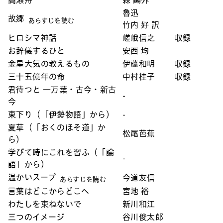
魯迅
故郷
あらすじを読む
竹内 好 訳
ヒロシマ神話
嵯峨信之
収録
お辞儀するひと
安西 均
金星大気の教えるもの
伊藤和明
収録
三十五億年の命
中村桂子
収録
君待つと ―万葉・古今・新古
-
今
東下り（「伊勢物語」から）
-
夏草（「おくのほそ道」か
松尾芭蕉
ら）
学びて時にこれを習ふ（「論
-
語」から）
温かいスープ
今道友信
あらすじを読む
言葉はどこからどこへ
宮地 裕
わたしを束ねないで
新川和江
三つのイメージ
谷川俊太郎