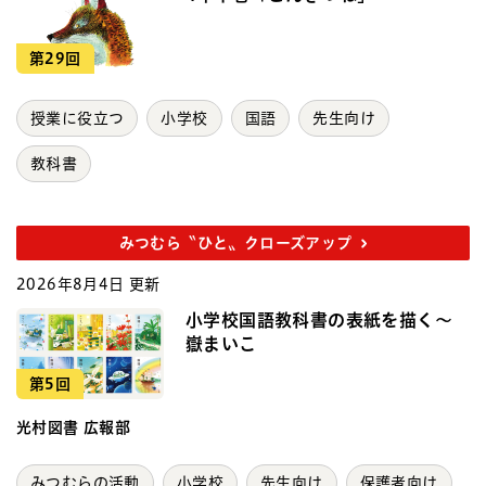
第29回
授業に役立つ
小学校
国語
先生向け
教科書
みつむら〝ひと〟クローズアップ
2026年8月4日 更新
小学校国語教科書の表紙を描く～
嶽まいこ
第5回
光村図書 広報部
みつむらの活動
小学校
先生向け
保護者向け