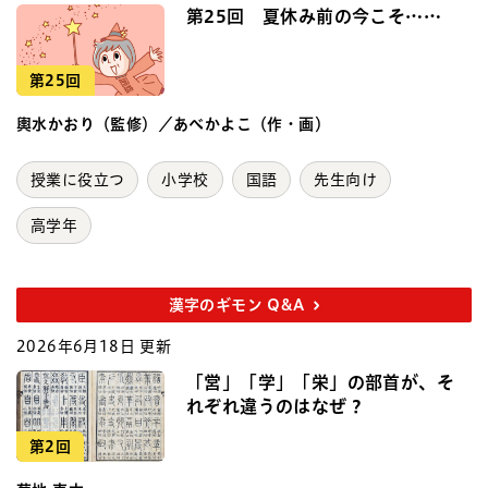
第25回 夏休み前の今こそ……
第25回
輿水かおり（監修）／あべかよこ（作・画）
授業に役立つ
小学校
国語
先生向け
高学年
漢字のギモン Q&A
2026年6月18日 更新
「営」「学」「栄」の部首が、そ
れぞれ違うのはなぜ？
第2回