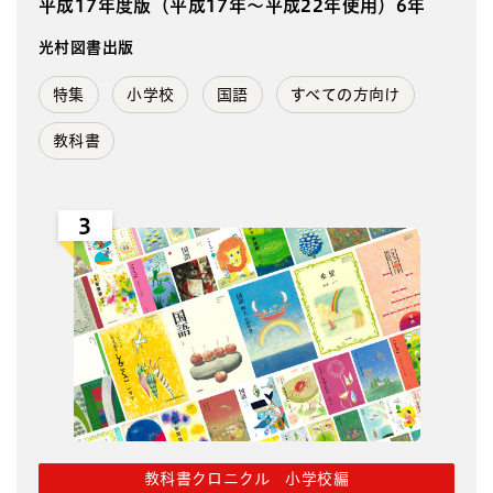
平成17年度版（平成17年～平成22年使用）6年
光村図書出版
特集
小学校
国語
すべての方向け
教科書
3
教科書クロニクル 小学校編