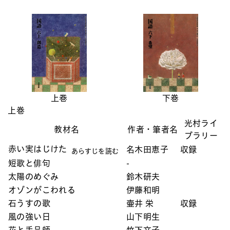
上巻
下巻
上巻
光村ライ
教材名
作者・筆者名
ブラリー
赤い実はじけた
名木田恵子
収録
あらすじを読む
短歌と俳句
-
太陽のめぐみ
鈴木研夫
オゾンがこわれる
伊藤和明
石うすの歌
壷井 栄
収録
風の強い日
山下明生
花と手品師
竹下文子