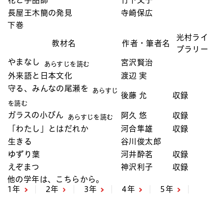
長屋王木簡の発見
寺崎保広
下巻
光村ライ
教材名
作者・筆者名
ブラリー
やまなし
宮沢賢治
あらすじを読む
外来語と日本文化
渡辺 実
守る、みんなの尾瀬を
あらすじ
後藤 允
収録
を読む
ガラスの小びん
阿久 悠
収録
あらすじを読む
「わたし」とはだれか
河合隼雄
収録
生きる
谷川俊太郎
ゆずり葉
河井酔茗
収録
えぞまつ
神沢利子
収録
他の学年は、こちらから。
1年
2年
3年
4年
5年